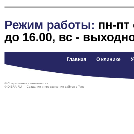
Режим работы:
пн-пт с
до 16.00, вс - выходн
Главная
О клинике
У
©
Современная стоматология
©
DIERA.RU — Создание и продвижение сайтов в Туле